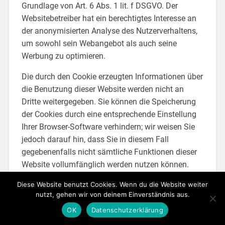
Grundlage von Art. 6 Abs. 1 lit. f DSGVO. Der
Websitebetreiber hat ein berechtigtes Interesse an
der anonymisierten Analyse des Nutzerverhaltens,
um sowohl sein Webangebot als auch seine
Werbung zu optimieren.
Die durch den Cookie erzeugten Informationen über
die Benutzung dieser Website werden nicht an
Dritte weitergegeben. Sie können die Speicherung
der Cookies durch eine entsprechende Einstellung
Ihrer Browser-Software verhindern; wir weisen Sie
jedoch darauf hin, dass Sie in diesem Fall
gegebenenfalls nicht sämtliche Funktionen dieser
Website vollumfänglich werden nutzen können.
Wenn Sie mit der Speicherung und Nutzung Ihrer
Diese Website benutzt Cookies. Wenn du die Website weiter
nutzt, gehen wir von deinem Einverständnis aus.
Daten nicht einverstanden sind, können Sie die
Speicherung und Nutzung durch Setzen der
OK
Datenschutzerklärung
DoNotTrack-Option in Ihrem Browser unterbinden.