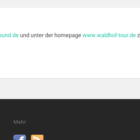
ound.de
und unter der homepage
www.waldhof-tour.de
z
Mehr: