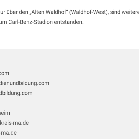
ur über den „Alten Waldhof“ (Waldhof-West), sind weiter
um Carl-Benz-Stadion entstanden.
.com
edienundbildung.com
bildung.com
nheim
tkreis-ma.de
-ma.de